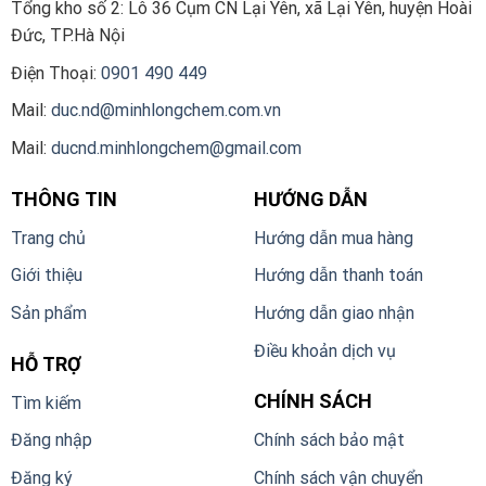
Tổng kho số 2:
Lô 36 Cụm CN Lại Yên, xã Lại Yên, huyện Hoài
Đức, TP.Hà Nội
Điện Thoại:
0901 490 449
Mail:
duc.nd@minhlongchem.com.vn
Mail:
ducnd.minhlongchem@gmail.com
THÔNG TIN
HƯỚNG DẪN
Trang chủ
Hướng dẫn mua hàng
Giới thiệu
Hướng dẫn thanh toán
Sản phẩm
Hướng dẫn giao nhận
Điều khoản dịch vụ
HỖ TRỢ
CHÍNH SÁCH
Tìm kiếm
Đăng nhập
Chính sách bảo mật
Đăng ký
Chính sách vận chuyển