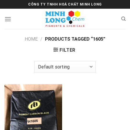
Skip
CÔNG TY TNHH HOÁ CHẤT MINH LONG
to
content
HOME
/
PRODUCTS TAGGED “1605”
FILTER