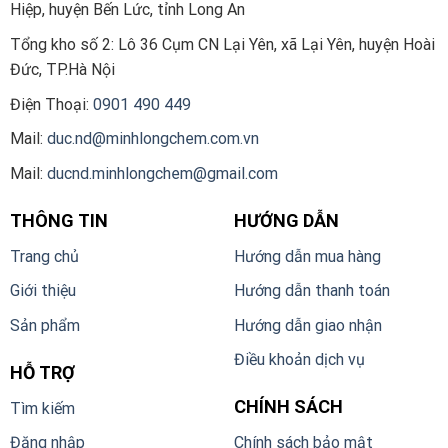
Hiệp, huyện Bến Lức, tỉnh Long An
Tổng kho số 2:
Lô 36 Cụm CN Lại Yên, xã Lại Yên, huyện Hoài
Đức, TP.Hà Nội
Điện Thoại:
0901 490 449
Mail:
duc.nd@minhlongchem.com.vn
Mail:
ducnd.minhlongchem@gmail.com
THÔNG TIN
HƯỚNG DẪN
Trang chủ
Hướng dẫn mua hàng
Giới thiệu
Hướng dẫn thanh toán
Sản phẩm
Hướng dẫn giao nhận
Điều khoản dịch vụ
HỖ TRỢ
CHÍNH SÁCH
Tìm kiếm
Đăng nhập
Chính sách bảo mật