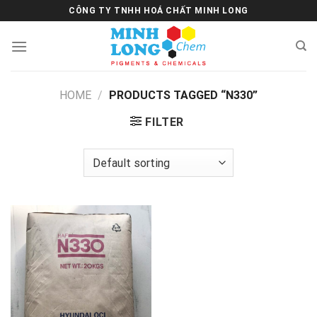
Skip
CÔNG TY TNHH HOÁ CHẤT MINH LONG
to
content
HOME
/
PRODUCTS TAGGED “N330”
FILTER