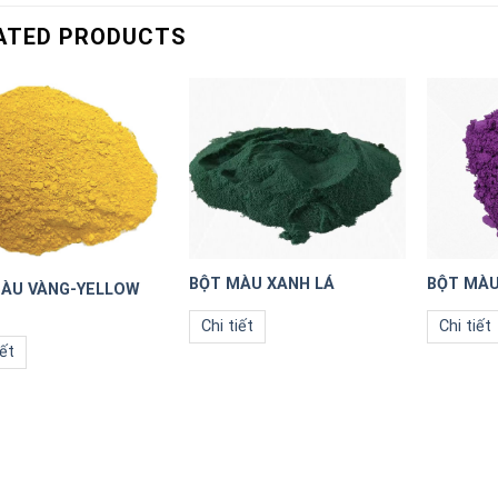
ATED PRODUCTS
BỘT MÀU XANH LÁ
BỘT MÀU
ÀU VÀNG-YELLOW
Chi tiết
Chi tiết
iết
T VỀ BỘT MÀU VÔ
ÀU HỮU CƠ
g màu sắc bắt mắt
ẩm công nghiệp sơn,