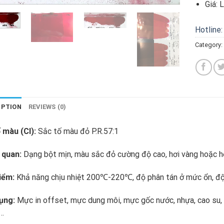
Giá:
L
Hotline:
Category:
IPTION
REVIEWS (0)
 màu (CI):
Sắc tố màu đỏ P.R.57:1
 quan:
Dạng bột mịn, màu sắc đỏ cường độ cao, hơi vàng hoặc h
iểm:
Khả năng chịu nhiệt 200℃-220℃, độ phân tán ở mức ổn, độ 
ụng:
Mực in offset, mực dung môi, mực gốc nước, nhựa, cao su, v
,…