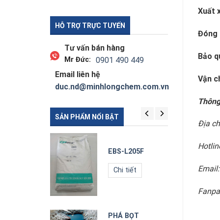
Xuất 
HỖ TRỢ TRỰC TUYẾN
Đóng 
Tư vấn bán hàng
Bảo q
Mr Đức:
0901 490 449
Email liên hệ
Vận c
duc.nd@minhlongchem.com.vn
Thông 
SẢN PHẨM NỔI BẬT
Địa ch
Hotlin
S-L205F
EBS-L205F
Email
hi tiết
Chi tiết
Fanpa
Á BỌT
PHÁ BỌT