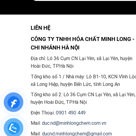
LIÊN HỆ
CÔNG TY TNHH HÓA CHẤT MINH LONG -
CHI NHÁNH HÀ NỘI
Địa chỉ: Lô 36 Cụm CN Lại Yên, xã Lại Yên, huyện
Hoài Đức, TP.Hà Nội
Tổng kho số 1 / Nhà máy: Lô B1-10, KCN Vĩnh Lộc
xã Long Hiệp, huyện Bến Lức, tỉnh Long An
Tổng kho số 2:
Lô 36 Cụm CN Lại Yên, xã Lại Yên,
huyện Hoài Đức, TP.Hà Nội
Điện Thoại:
0901 490 449
Mail:
duc.nd@minhlongchem.com.vn
Mail:
ducnd.minhlongchem@gmail.com