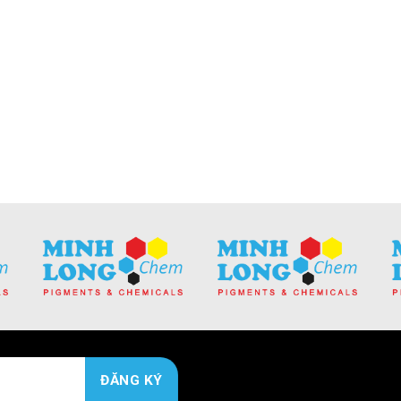
không thể nào quên
lớn của bột màu. Hai
ông nghiệp chiếm tỉ
lĩnh vực này là bột