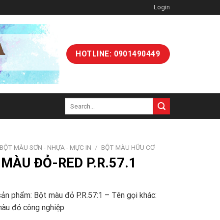
Login
HOTLINE: 0901490449
Search
for:
BỘT MÀU SƠN - NHỰA - MỰC IN
/
BỘT MÀU HỮU CƠ
MÀU ĐỎ-RED P.R.57.1
ản phẩm: Bột màu đỏ P.R.57:1 – Tên gọi khác:
màu đỏ công nghiệp