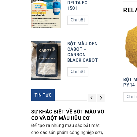
LTA FC
DELTA FC
01
1501
REL
hi tiết
Chi tiết
T MÀU ĐEN
BỘT MÀU ĐEN
BOT –
CABOT –
RBON
CARBON
ACK CABOT
BLACK CABOT
hi tiết
Chi tiết
T MÀU XANH DƯƠNG
BỘT MÀU CAM
BỘT M
P.Y.14
i tiết
Chi tiết
TIN TỨC
Chi t
 BỘT MÀU VÔ
SỰ KHÁC BIỆT VỀ BỘT MÀU VÔ
SỰ KHÁC BIỆ
HỮU CƠ
CƠ VÀ BỘT MÀU HỮU CƠ
CƠ VÀ BỘT M
 sắc bắt mắt
Để tạo ra những màu sắc bắt mắt
Để tạo ra nhữn
ng nghiệp sơn,
cho các sản phẩm công nghiệp sơn,
cho các sản ph