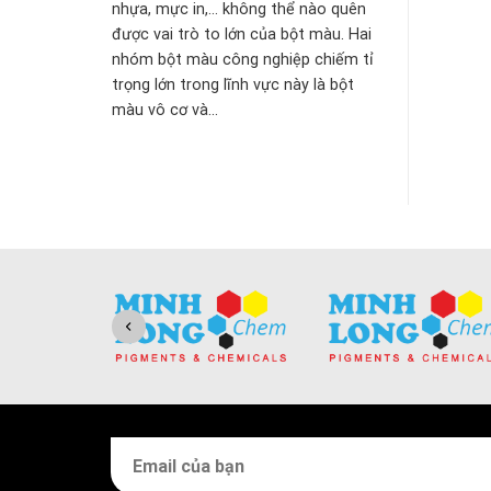
g thể nào quên
nhựa, mực in,… không thể nào quên
nhựa, mực in,… 
ủa bột màu. Hai
được vai trò to lớn của bột màu. Hai
được vai trò to 
ghiệp chiếm tỉ
nhóm bột màu công nghiệp chiếm tỉ
nhóm bột màu c
vực này là bột
trọng lớn trong lĩnh vực này là bột
trọng lớn trong 
màu vô cơ và...
màu vô cơ và...