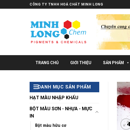
Skip
CÔNG TY TNHH HOÁ CHẤT MINH LONG
to
content
TRANG CHỦ
GIỚI THIỆU
SẢN PHẨM
DANH MỤC SẢN PHẨM
HẠT MÀU NHẬP KHẨU
BỘT MÀU SƠN - NHỰA - MỰC
IN
Bột màu hữu cơ