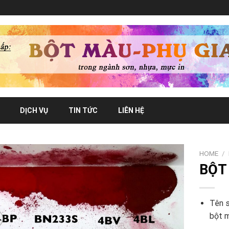
DỊCH VỤ
TIN TỨC
LIÊN HỆ
HOME
/
BỘT 
Tên s
bột 