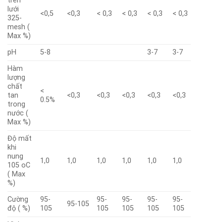
trên
lưới
<0,5
<0,3
< 0,3
< 0,3
< 0,3
< 0,3
325-
mesh (
Max %)
pH
5-8
3-7
3-7
Hàm
lượng
chất
<
tan
<0,3
<0,3
<0,3
<0,3
<0,3
0.5%
trong
nước (
Max %)
Độ mất
khi
nung
1,0
1,0
1,0
1,0
1,0
1,0
105 oC
( Max
%)
Cường
95-
95-
95-
95-
95-
95-105
độ ( %)
105
105
105
105
105