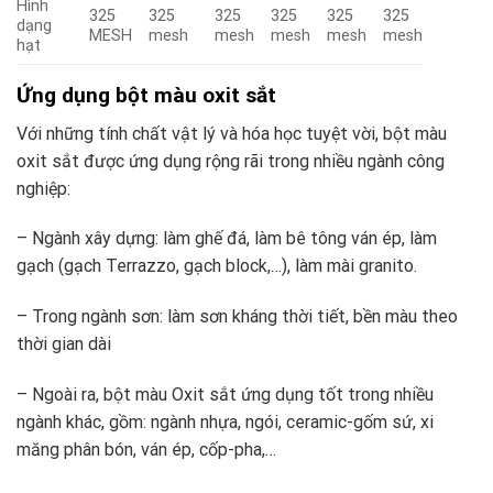
Hình
325
325
325
325
325
325
dạng
MESH
mesh
mesh
mesh
mesh
mesh
hạt
Ứng dụng bột màu oxit sắt
Với những tính chất vật lý và hóa học tuyệt vời, bột màu
oxit sắt được ứng dụng rộng rãi trong nhiều ngành công
nghiệp:
– Ngành xây dựng: làm ghế đá, làm bê tông ván ép, làm
gạch (gạch Terrazzo, gạch block,…), làm mài granito.
– Trong ngành sơn: làm sơn kháng thời tiết, bền màu theo
thời gian dài
– Ngoài ra, bột màu Oxit sắt ứng dụng tốt trong nhiều
ngành khác, gồm: ngành nhựa, ngói, ceramic-gốm sứ, xi
măng phân bón, ván ép, cốp-pha,…