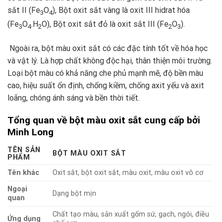
sắt II (Fe
O
), Bột oxit sắt vàng là oxit III hidrat hóa
3
4
(Fe
O
.H
O), Bột oxit sắt đỏ là oxit sắt III (Fe
O
).
3
4
2
2
3
Ngoài ra, bột màu oxit sắt có các đặc tính tốt về hóa học
và vật lý. Là hợp chất không độc hại, thân thiện môi trường.
Loại bột màu có khả năng che phủ mạnh mẽ, độ bền màu
cao, hiệu suất ổn định, chống kiềm, chống axit yếu và axit
loãng, chóng ánh sáng và bền thời tiết.
Tổng quan về bột màu oxit sắt cung cấp bởi
Minh Long
TÊN SẢN
BỘT MÀU OXIT SẮT
PHẨM
Tên khác
Oxit sắt, bột oxit sắt, màu oxit, màu oxit vô cơ
Ngoại
Dạng bột mịn
quan
Chất tạo màu, sản xuất gốm sứ, gạch, ngói, điều
Ứng dụng