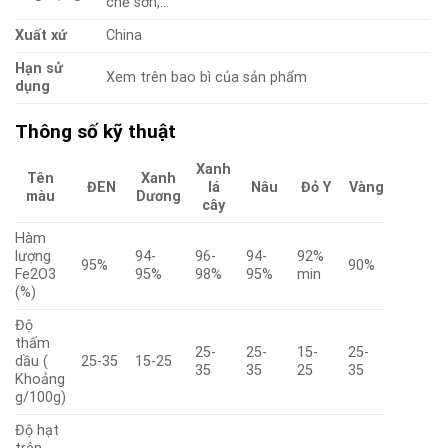
chế sơn,…
Xuất xứ
China
Hạn sử
Xem trên bao bì của sản phẩm
dụng
Thông số kỹ thuật
Xanh
Tên
Xanh
ĐEN
lá
Nâu
Đỏ Y
Vàng
màu
Dương
cây
Hàm
lượng
94-
96-
94-
92%
95%
90%
Fe2O3
95%
98%
95%
min
(%)
Độ
thấm
25-
25-
15-
25-
dầu (
25-35
15-25
35
35
25
35
Khoảng
g/100g)
Độ hạt