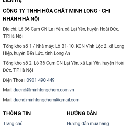
LIÊN HỆ
CÔNG TY TNHH HÓA CHẤT MINH LONG - CHI
NHÁNH HÀ NỘI
Địa chỉ: Lô 36 Cụm CN Lại Yên, xã Lại Yên, huyện Hoài Đức,
TP.Hà Nội
Tổng kho số 1 / Nhà máy: Lô B1-10, KCN Vĩnh Lộc 2, xã Long
Hiệp, huyện Bến Lức, tỉnh Long An
Tổng kho số 2:
Lô 36 Cụm CN Lại Yên, xã Lại Yên, huyện Hoài
Đức, TP.Hà Nội
Điện Thoại:
0901 490 449
Mail:
duc.nd@minhlongchem.com.vn
Mail:
ducnd.minhlongchem@gmail.com
THÔNG TIN
HƯỚNG DẪN
Trang chủ
Hướng dẫn mua hàng