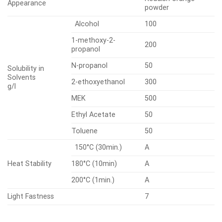
Appearance
powder
Alcohol
100
1-methoxy-2-
200
propanol
N-propanol
50
Solubility in
Solvents
2-ethoxyethanol
300
g/l
MEK
500
Ethyl Acetate
50
Toluene
50
150°C (30min.)
A
Heat Stability
180°C (10min)
A
200°C (1min.)
A
Light Fastness
7