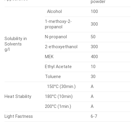
powder
Alcohol
100
1-methoxy-2-
300
propanol
N-propanol
50
Solubility in
Solvents
2-ethoxyethanol
300
g/l
MEK
400
Ethyl Acetate
10
Toluene
30
150°C (30min.)
A
Heat Stability
180°C (10min)
A
200°C (1min.)
A
Light Fastness
6-7