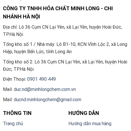
CÔNG TY TNHH HÓA CHẤT MINH LONG - CHI
NHÁNH HÀ NỘI
Địa chỉ: Lô 36 Cụm CN Lại Yên, xã Lại Yên, huyện Hoài Đức,
TP.Hà Nội
Tổng kho số 1 / Nhà máy: Lô B1-10, KCN Vĩnh Lộc 2, xã Long
Hiệp, huyện Bến Lức, tỉnh Long An
Tổng kho số 2:
Lô 36 Cụm CN Lại Yên, xã Lại Yên, huyện Hoài
Đức, TP.Hà Nội
Điện Thoại:
0901 490 449
Mail:
duc.nd@minhlongchem.com.vn
Mail:
ducnd.minhlongchem@gmail.com
THÔNG TIN
HƯỚNG DẪN
Trang chủ
Hướng dẫn mua hàng