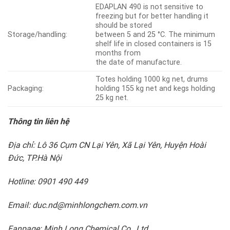
EDAPLAN 490 is not sensitive to
freezing but for better handling it
should be stored
Storage/handling:
between 5 and 25 °C. The minimum
shelf life in closed containers is 15
months from
the date of manufacture.
Totes holding 1000 kg net, drums
Packaging:
holding 155 kg net and kegs holding
25 kg net.
Thông tin liên hệ
Địa chỉ: Lô 36 Cụm CN Lại Yên, Xã Lại Yên, Huyện Hoài
Đức, TP.Hà Nội
Hotline: 0901 490 449
Email: duc.nd@minhlongchem.com.vn
Fanpage: Minh Long Chemical Co., Ltd